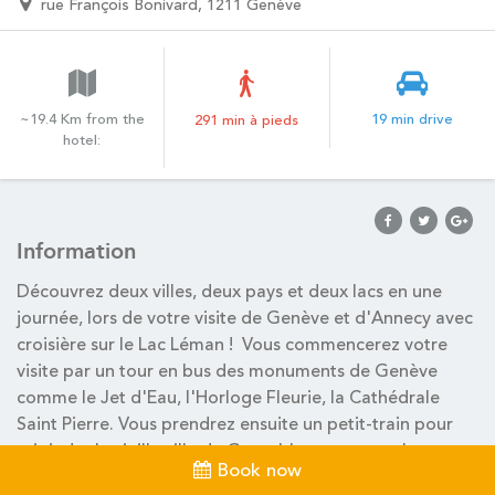
rue François Bonivard, 1211 Genève
~19.4 Km from the
19 min drive
291 min à pieds
hotel:
Information
Découvrez deux villes, deux pays et deux lacs en une
journée, lors de votre visite de Genève et d'Annecy avec
croisière sur le Lac Léman ! Vous commencerez votre
visite par un tour en bus des monuments de Genève
comme le Jet d'Eau, l'Horloge Fleurie, la Cathédrale
Saint Pierre. Vous prendrez ensuite un petit-train pour
rejoindre la vieille ville de Grenoble et contempler
Book now
l'Université de Genève, le Par des Bastions ou encore le